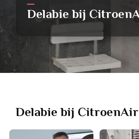
Delabie
bij CitroenA
Delabie
bij CitroenAir
Link
Link