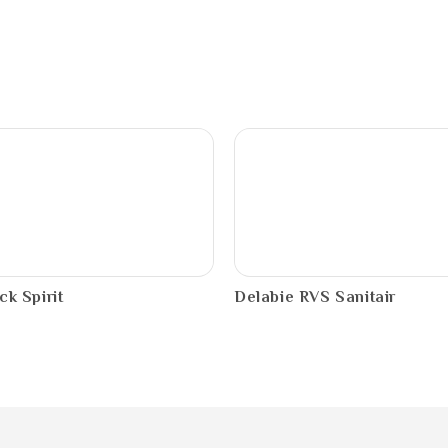
PDF
ck Spirit
Delabie RVS Sanitair