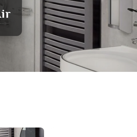
ir
Link