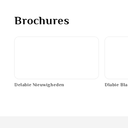
Brochures
PDF
PDF
Delabie Nieuwigheden
Dlabie Bla