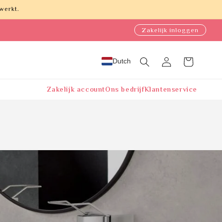
werkt.
Zakelijk inloggen
Dutch
Inloggen
Winkelwagen
Zakelijk account
Ons bedrijf
Klantenservice