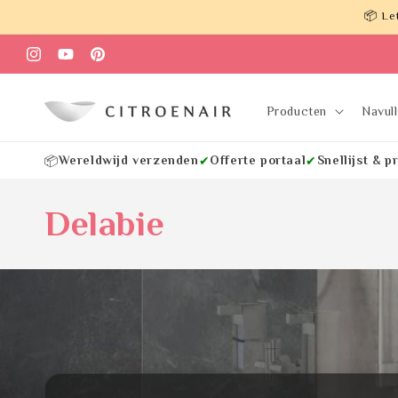
Meteen
📦 Le
naar de
content
Instagram
YouTube
Pinterest
Producten
Navul
Wereldwijd verzenden
Offerte portaal
Snellijst & p
📦
✔
✔
Delabie