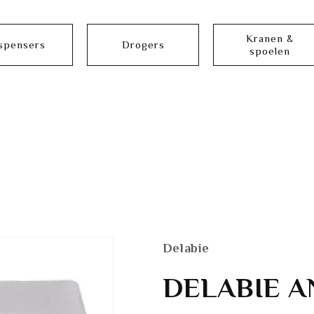
Kranen &
spensers
Drogers
spoelen
Delabie
DELABIE 