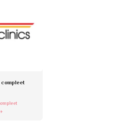
s compleet
compleet