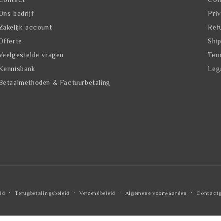
Ons bedrijf
Pri
Zakelijk account
Ref
Offerte
Shi
Veelgestelde vragen
Ter
Kennisbank
Leg
Betaalmethoden & Factuurbetaling
id
Terugbetalingsbeleid
Verzendbeleid
Algemene voorwaarden
Contact