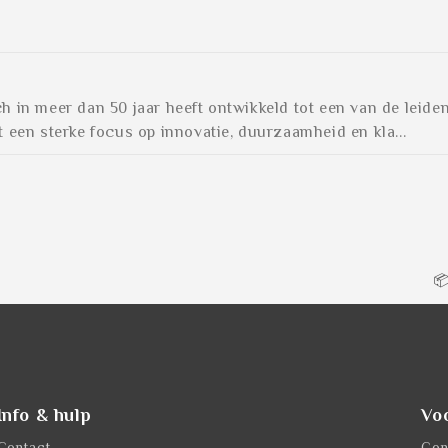
zich in meer dan 50 jaar heeft ontwikkeld tot een van de le
een sterke focus op innovatie, duurzaamheid en kla...

Info & hulp
Vo
Contact
Con