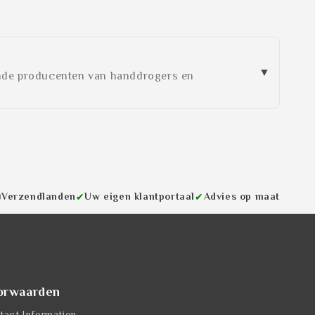
idende producenten van handdrogers en
Verzendlanden
Uw eigen klantportaal
Advies op maat

✔
✔
orwaarden
tact Information