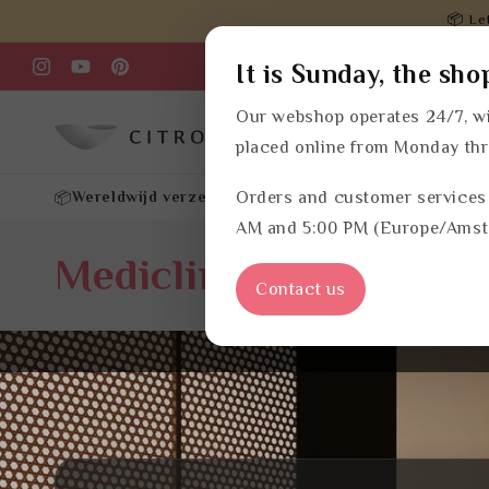
Meteen
📦 Le
naar de
content
It is Sunday, the sho
Instagram
YouTube
Pinterest
Our webshop operates 24/7, wi
Producten
Navul
placed online from Monday th
Orders and customer services
Wereldwijd verzenden
Offerte portaal
Snellijst & p
📦
✔
✔
AM and 5:00 PM (Europe/Amst
Mediclinics
Contact us