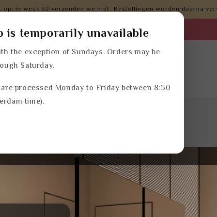
t op: in week 32 verzenden we niet. Bestellingen worden daarna ver
p is temporarily unavailable
th the exception of Sundays. Orders may be
lingen
Merken
Trending
Kennisbank
rough Saturday.
 are processed Monday to Friday between 8:30
rijsafspraken
erdam time).