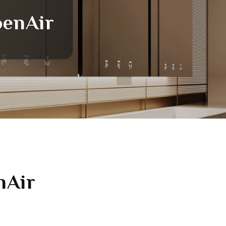
oenAir
nAir