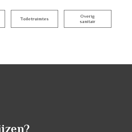
Overig
Toiletruimtes
sanitair
ijzen?