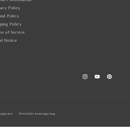
vacy Policy
und Policy
pping Policy
ms of Service
al Notice
Instagram
YouTube
Pinterest
gegevens
Wettelijke kennisgeving