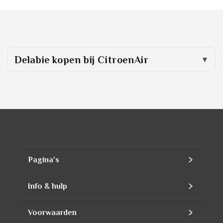
Delabie
kopen bij CitroenAir
Pagina's
Home
Info & hulp
Assortiment
Contact
Voorwaarden