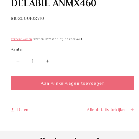
DELABIE ANMX460
SKU:
8102000102710
Verzendkosten
worden berekend bij de checkout.
Aantal
Aantal
Aantal
Aantal
verlagen
verhogen
voor
voor
DELABIE
DELABIE
Aan winkelwagen toevoegen
ANMX460
ANMX460
Delen
Alle details bekijken