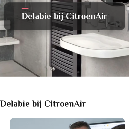
Delabie
bij CitroenAir
Delabie
bij CitroenAir
Link