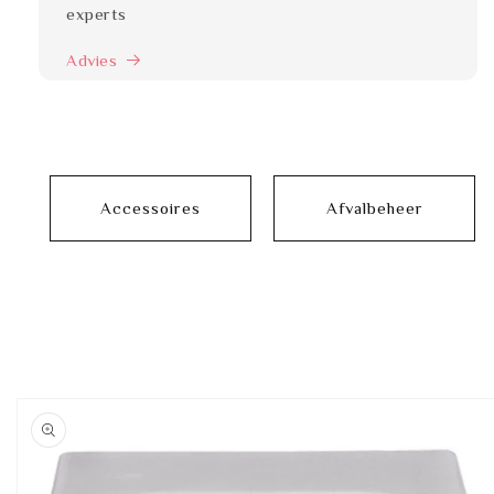
experts
Advies
Accessoires
Afvalbeheer
Ga direct naar
productinformatie