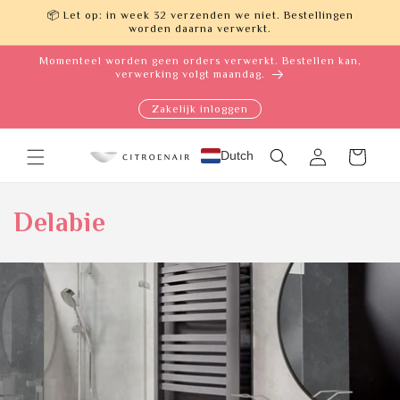
Meteen
📦 Let op: in week 32 verzenden we niet. Bestellingen
naar de
worden daarna verwerkt.
content
Momenteel worden geen orders verwerkt. Bestellen kan,
verwerking volgt maandag.
Zakelijk inloggen
Dutch
Inloggen
Winkelwagen
Delabie